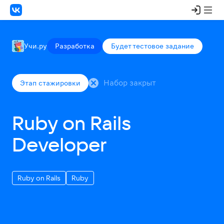
Будет тестовое задание
Учи.ру
Разработка
Набор закрыт
Этап стажировки
Ruby on Rails
Developer
Ruby on Rails
Ruby