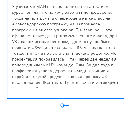
Я училась в МАИ на переводчика, но на третьем
курсе поняла, что не хочу работать по профессии.
Тогда начала думать о переходе и наткнулась на
амбассадорскую программу VK. В процессе
программы я многое узнала об IT, и главное — эта
сфера не только для программистов. «Амбассадоры
VK» закончились хакатоном, где мне нужно было
провести UX-исследование для Юлы. Помню, что в
тот день я так и не легла спать: искала решение. Моя
презентация понравилась — так через две недели я
присоединилась к UX-команде Юлы. За два года в
профессии я успела дорасти до мидл-позиции и
перейти в другой продукт: теперь я провожу UX-
исследования ВКонтакте. Тут меня очень мотивирует
комьюнити. Классно, что не остаёшься один на один
с проблемой: в команде всегда найдутся люди,
которые готовы помочь.