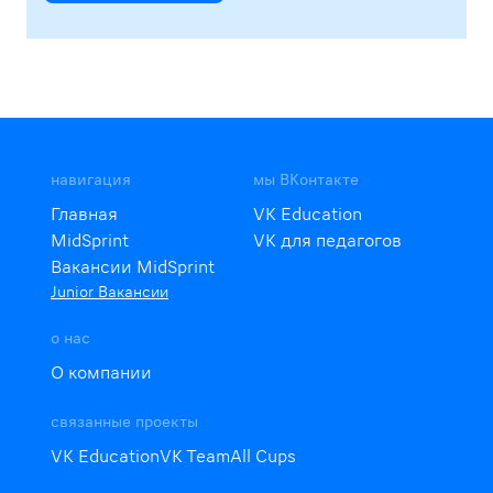
навигация
мы ВКонтакте
Главная
VK Education
MidSprint
VK для педагогов
Вакансии MidSprint
Junior Вакансии
о нас
О компании
связанные проекты
VK Education
VK Team
All Cups