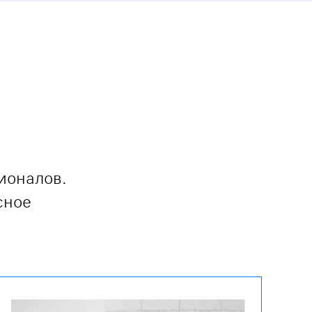
ионалов.
сное