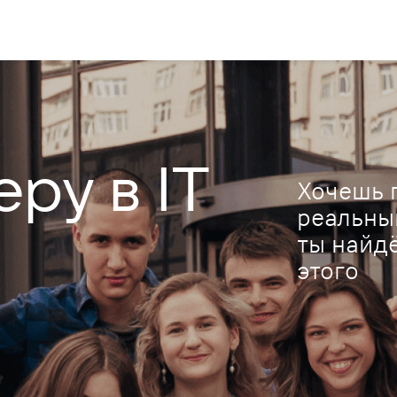
ру в IT
Хочешь п
реальны
ты найд
этого