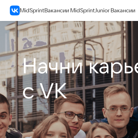
MidSprint
Вакансии MidSprint
Junior Вакансии
Начни карье
с VK