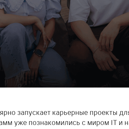
лярно запускает карьерные проекты дл
амм уже познакомились с миром IT и н